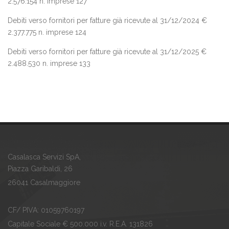
2.576.154 n. imprese 127
Debiti verso fornitori per fatture già ricevute al 31/12/2024 €
2.377.775 n. imprese 124
Debiti verso fornitori per fatture già ricevute al 31/12/2025 €
2.488.530 n. imprese 133
Casalasca Servizi SpA,
Piazza Garibaldi, 26
26041 Casalmaggiore
CF/ PIVA: 01059760197
Capitale Sociale € 500.000 i.v. R.E.A. 131826