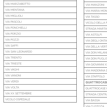
VIA MARZABOTTO
VIA MANZONI
VIA MENTANA
VIA MARIA MON
VIA MIGLIOLI
VIA TASSO
VIA PASCOLI
VICOLO DELLA 
VIA PONCHIELLI
STRADA MART
VIA PORZIO
VIA ASTOLFI
VIA POZZI
VIA DEGLI ONTA
VIA SAFFI
VIA DELLA VER
VIA SAN LEONARDO
VIA DON MILAN
VIA TRENTO
VIA DON PUGLIS
VIA TRIESTE
VIA GIOVANNI XX
VIA VAGHI
VIA MADONNA D
VIA VANONI
VIA STAFFOLO
VIA VERDI
QUATTROCAS
VIA VOLTA
QUATTROCASE C
VIA XX SETTEMBRE
STRADA CENTR
VICOLO OSPEDALE
VIA BASSA
VIA CUSTOZA