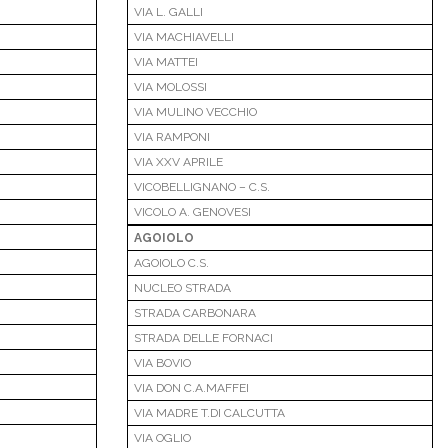
VIA L. GALLI
VIA MACHIAVELLI
VIA MATTEI
VIA MOLOSSI
VIA MULINO VECCHIO
VIA RAMPONI
VIA XXV APRILE
VICOBELLIGNANO – C.S.
VICOLO A. GENOVESI
AGOIOLO
AGOIOLO C.S.
NUCLEO STRADA
STRADA CARBONARA
STRADA DELLE FORNACI
VIA BOVIO
VIA DON C.A.MAFFEI
VIA MADRE T.DI CALCUTTA
VIA OGLIO