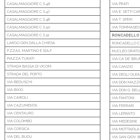
CASALMAGGIORE C.S.46
VIA PRATI
CASALMAGGIORE C.S.47
VIA E. SETTI C
CASALMAGGIORE C.S.48
VIA T. SPERI
CASALMAGGIORE C.S.50
VIA TOMMASEO
CASALMAGGIORE C.S.51
RONCADELLO
LARGO GEN.DALLA CHIESA
RONCADELLO C.
P.ZZAS. MARTINO E SOLF.
NUCLEO ORATO
PIAZZA TURATI
VIA CA’ DE’ BRU
STRADA BASSA DI VICOM.
VIA CANZIO
STRADA DEL PORTO
VIA DEGLI OLE
VIA BEDUSCHI
VIA DON MAZZ
VIA BIXIO
VIA DON Q. BELL
VIA CAIROLI
VIA FANTONI
VIA CAZUMENTA
VIA FERRARI
VIA CENTAURO
VIA LEPANTO
VIA COLOMBO
VIA MEDESINE
VIA CORSICA
VIA MOTTAIOLA
VIA DEL BIJOU
VIA SAN GIOV. 