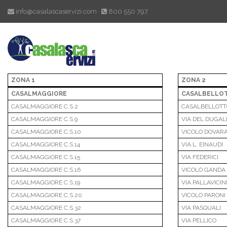
info@casalascaservizi.com
800 550 797
ZONA 1
ZONA 2
CASALMAGGIORE
CASALBELLO
CASALMAGGIORE C.S.2
CASALBELLOTTO
CASALMAGGIORE C.S.9
VIA DEL DUGAL
CASALMAGGIORE C.S.10
VICOLO DOVAR
CASALMAGGIORE C.S.14
VIA L. EINAUDI
CASALMAGGIORE C.S.15
VIA FEDERICI
CASALMAGGIORE C.S.16
VICOLO GANDA
CASALMAGGIORE C.S.19
VIA PALLAVICIN
CASALMAGGIORE C.S.20
VICOLO PARONI
CASALMAGGIORE C.S.32
VIA PASQUALI
CASALMAGGIORE C.S.37
VIA PELLICO