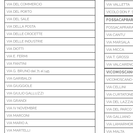
VIA DEL COMMERCIO
VIA VALLETTA
VIA DEL PORTO
VICOLO DON F. 
VIA DEL SALE
FOSSACAPRAR
VIA DELLA POSTA
FOSSACAPRARA 
VIA DELLE CROCETTE
VIA CANTU’
VIA DELLE INDUSTRIE
VIA MARSALA
VIA DIOTTI
VIA MICCA
VIA E. FERMI
VIA T. GROSSI
VIA FANTINI
VIA VALCAREN
VIA G. BRUNO dal 71 al 145
VICOMOSCAN
VIA GARIBALDI
VICOMOSCANO C
VIA GIUGGIOLE
VIA CELLINI
VIA GIULIO GALLUZZI
VIA CURTATON
VIA GRANDI
VIA DEL LAZZ
VIA IV NOVEMBRE
VIA DEL PARCO
VIA MARCONI
VIA GALLIANO
VIA MARIO A.
VIA LAMARMO
VIA MARTELLI
VIA MALTA