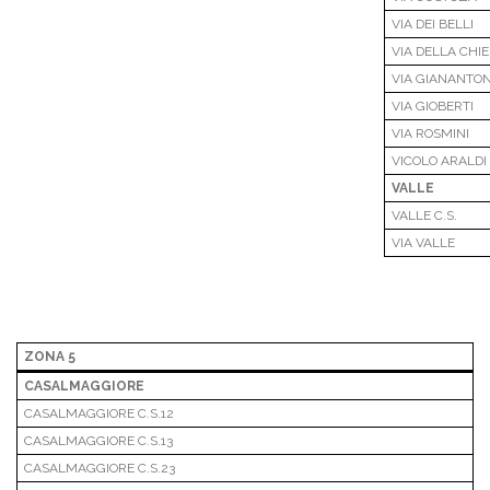
VIA DEI BELLI
VIA DELLA CHI
VIA GIANANTON
VIA GIOBERTI
VIA ROSMINI
VICOLO ARALDI
VALLE
VALLE C.S.
VIA VALLE
ZONA 5
CASALMAGGIORE
CASALMAGGIORE C.S.12
CASALMAGGIORE C.S.13
CASALMAGGIORE C.S.23