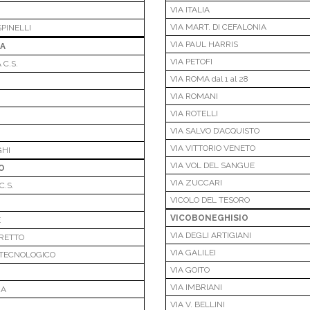
VIA ITALIA
VIA MART. DI CEFALONIA
SPINELLI
VIA PAUL HARRIS
A
VIA PETOFI
C.S.
VIA ROMA dal 1 al 28
VIA ROMANI
VIA ROTELLI
VIA SALVO D’ACQUISTO
VIA VITTORIO VENETO
GHI
VIA VOL DEL SANGUE
O
VIA ZUCCARI
.S.
VICOLO DEL TESORO
VICOBONEGHISIO
E
VIA DEGLI ARTIGIANI
ARETTO
VIA GALILEI
 TECNOLOGICO
VIA GOITO
VIA IMBRIANI
RA
VIA V. BELLINI