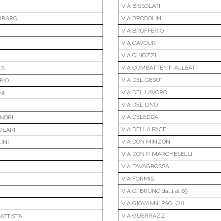
VIA BISSOLATI
ARRARO
VIA BRODOLINI
VIA BROFFERIO
VIA CAVOUR
VIA CHIOZZI
VIA COMBATTENTI ALLEATI
S.
VIA DEL GESU’
RIO
VIA DEL LAVORO
NI
VIA DEL LINO
VIA DELEDDA
ANDRI
VIA DELLA PACE
OLARI
VIA DON MINZONI
INI
VIA DON P. MARCHESELLI
VIA FAVAGROSSA
VIA FORMIS
VIA G. BRUNO dal 1 al 69
VIA GIOVANNI PAOLO II
VIA GUERRAZZI
BATTISTA