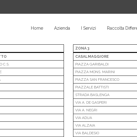
Home
Azienda
I Servizi
Raccolta Differ
ZONA 3
TTO
CASALMAGGIORE
 C.S.
PIAZZA GARIBALDI
E
PIAZZA MONS. MARINI
A
PIAZZA SAN FRANCESCO
PIAZZALE BATTISTI
STRADA BASLENGA
VIA A. DE GASPERI
I
VIA A. NEGRI
VIA ADUA
VIA ALZAIA
VIA BALDESIO