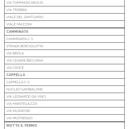
VIA TOMMASO AROLDI
VIA TREBBIA
VIALE DEL SANTUARIO
VIALE MAZZINI
CAMMINATA
CAMMINATA C.S.
STRADA BORCIOLOTTA
VIA BROLA
VIA CESARE BECCARIA
VIA CROCE
CAPPELLA
CAPPELLA C.S.
NUCLEO GAMBALONE
VIA LEONARDO DA VINCI
VIA MANTEGAZZA
VIA MURATORI
VIA PASTRENGO
MOTTA S. FERMO