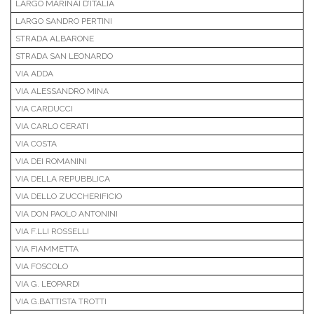
LARGO MARINAI D’ITALIA
LARGO SANDRO PERTINI
STRADA ALBARONE
STRADA SAN LEONARDO
VIA ADDA
VIA ALESSANDRO MINA
VIA CARDUCCI
VIA CARLO CERATI
VIA COSTA
VIA DEI ROMANINI
VIA DELLA REPUBBLICA
VIA DELLO ZUCCHERIFICIO
VIA DON PAOLO ANTONINI
VIA F.LLI ROSSELLI
VIA FIAMMETTA
VIA FOSCOLO
VIA G. LEOPARDI
VIA G.BATTISTA TROTTI