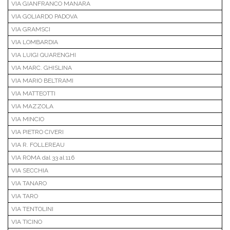
VIA GIANFRANCO MANARA
VIA GOLIARDO PADOVA
VIA GRAMSCI
VIA LOMBARDIA
VIA LUIGI QUARENGHI
VIA MARC. GHISLINA
VIA MARIO BELTRAMI
VIA MATTEOTTI
VIA MAZZOLA
VIA MINCIO
VIA PIETRO CIVERI
VIA R. FOLLEREAU
VIA ROMA dal 33 al 116
VIA SECCHIA
VIA TANARO
VIA TARO
VIA TENTOLINI
VIA TICINO