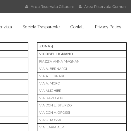
Area Riservata Cittadini
Area Riservata Comuni
enziata
Società Trasparente
Contatti
Privacy Policy
ZONA 4
VICOBELLIGNANO
PIAZZA ANNA MAGNANI
VIA A. BERNARDI
VIA A. FERRARI
VIA A. MORO
VIA ALIGHIERI
VIA D’AZEGLIO
VIA DON L. STURZO
VIA DON V. GROSSI
VIA G. ROSSA
VIA ILARIA ALPI