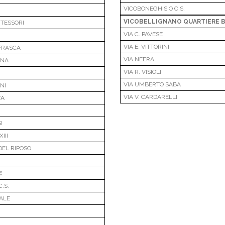
VICOBONEGHISIO C.S.
VICOBELLIGNANO QUARTIERE 
TESSORI
VIA C. PAVESE
VIA E. VITTORINI
FRASCA
VIA NEERA
ANA
VIA R. VISIOLI
VIA UMBERTO SABA
NI
VIA V. CARDARELLI
TA
I
I
III
EL RIPOSO
E
.S.
ALE