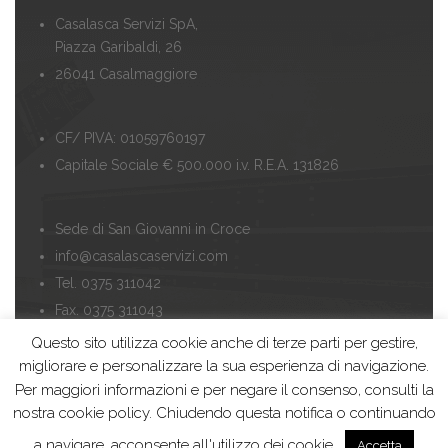
Casalasca Servizi SpA,
Piazza Garibaldi, 26
26041 Casalmaggiore
CF/ PIVA: 01059760197
Capitale Sociale € 500.000 i.v. R.E.A. 131826
Sede di San Giovanni in Croce
info@casalascaservizi.com
Tel. 0375 311042
Fax. 0375 311043
Questo sito utilizza cookie anche di terze parti per gestire,
migliorare e personalizzare la sua esperienza di navigazione.
Ufficio Tariffa di Casalmaggiore
Per maggiori informazioni e per negare il consenso, consulti la
ufficiotariffa@casalascaservizi.com
nostra cookie policy. Chiudendo questa notifica o continuando
Tel. 0375 201927
a navigare, acconsente all'utilizzo dei cookie.
Accetta