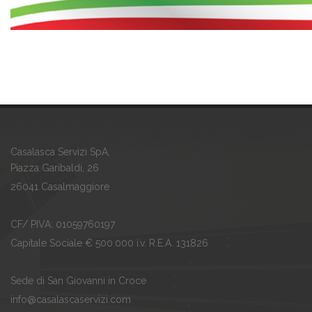
Casalasca Servizi SpA,
Piazza Garibaldi, 26
26041 Casalmaggiore
CF/ PIVA: 01059760197
Capitale Sociale € 500.000 i.v. R.E.A. 131826
Sede di San Giovanni in Croce
info@casalascaservizi.com