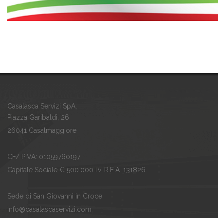
Casalasca Servizi SpA,
Piazza Garibaldi, 26
26041 Casalmaggiore
CF/ PIVA: 01059760197
Capitale Sociale € 500.000 i.v. R.E.A. 131826
Sede di San Giovanni in Croce
info@casalascaservizi.com