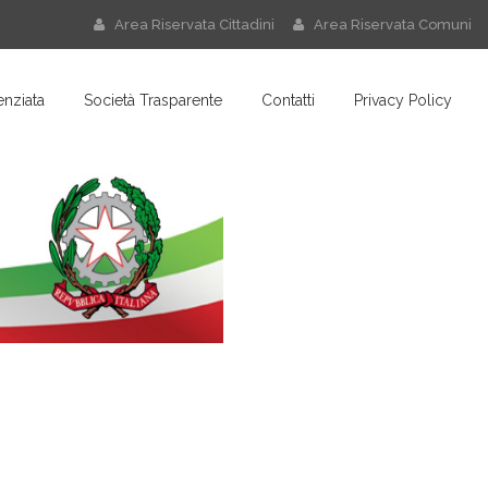
Area Riservata Cittadini
Area Riservata Comuni
enziata
Società Trasparente
Contatti
Privacy Policy