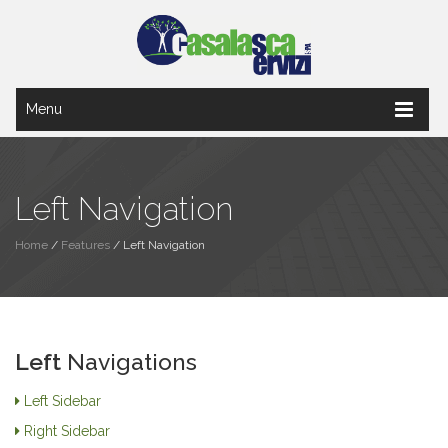
Menu
Left Navigation
Home
/
Features
/
Left Navigation
Left
Navigations
Left Sidebar
Right Sidebar